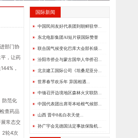
国际新闻
中国民间友好代表团到朝鲜驻华...
东北电影集团AI短片获国际赞誉
推进部门协
联合国气候变化巴库大会部长级...
水平，让药
汾阳市侨企与蒙古国华人华侨召...
144%，
北京建工国际公司《坦桑尼亚分...
世界春节欢乐年 异国相遇...
中缅召开边境地区森林火灾联防...
，防范化
中国代表团出席哥本哈根气候部...
，检查药品
山西 晋中8名白衣天使...
开展常态交
孙广宇会见德国法定事故保险机...
2轮4次