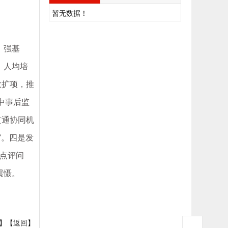
暂无数据！
、强基
，人均培
数扩项，推
中事后监
贯通协同机
”。四是发
、点评问
震慑。
】【
返回
】