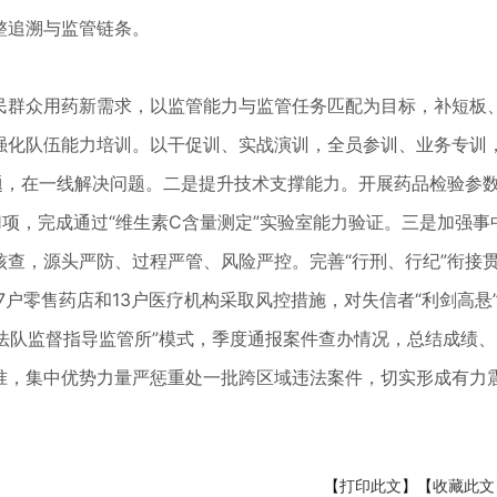
整追溯与监管链条。
民群众用药新需求，以监管能力与监管任务匹配为目标，补短板
强化队伍能力培训。以干促训、实战演训，全员参训、业务专训
现问题，在一线解决问题。二是提升技术支撑能力。开展药品检验参
1项，完成通过“维生素C含量测定”实验室能力验证。三是加强事
查，源头严防、过程严管、风险严控。完善“行刑、行纪”衔接
7户零售药店和13户医疗机构采取风控措施，对失信者“利剑高悬
执法队监督指导监管所”模式，季度通报案件查办情况，总结成绩
准，集中优势力量严惩重处一批跨区域违法案件，切实形成有力
【
打印此文
】【
收藏此文