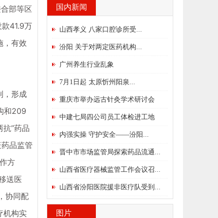
国内新闻
接合部等区
41.9万
山西孝义 八家口腔诊所受...
施，有效
汾阳 关于对两定医药机构...
广州养生行业乱象
7月1日起 太原忻州阳泉...
制，形成
重庆市举办远古针灸学术研讨会
和209
中建七局四公司员工体检进工地
抗”药品
内强实操 守护安全——汾阳...
疫药品监管
晋中市市场监管局探索药品流通...
工作方
山西省医疗器械监管工作会议召...
向移送医
山西省汾阳医院援非医疗队受到...
，协同配
疗机构实
图片