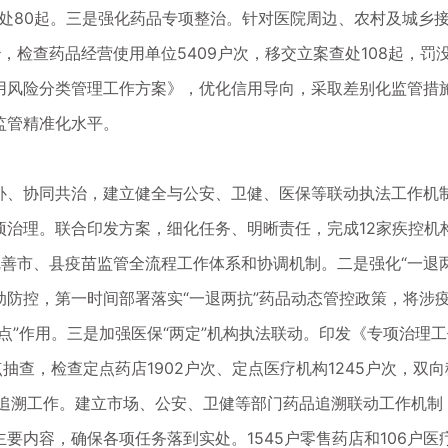
查处80起。三是强化药品专项整治。针对医院周边、农村及城乡
检查药品经营使用单位5409户次，移交立案查处108起，罚没款
用风险分类管理工作方案》，优化信用导向，采取差别化监管措
监管精准化水平。
补、协同共治，建立健全与公安、卫健、医保等联动执法工作机
治理。联合印发方案，细化任务、明晰责任，完成12家疾控机构
完善市、县疫苗监管全流程工作体系和协调机制。二是强化“一退两
防控，第一时间部署落实“一退两抗”药品动态管控政策，将涉
点”作用。三是加强医保“两定”机构执法联动。印发《专项治理
抽查，检查定点药店1902户次、定点医疗机构1245户次，双
品追溯工作。建立市场、公安、卫健等部门药品追溯联动工作机制
要内容，确保各项任务落到实处。1545户零售药店和106户医