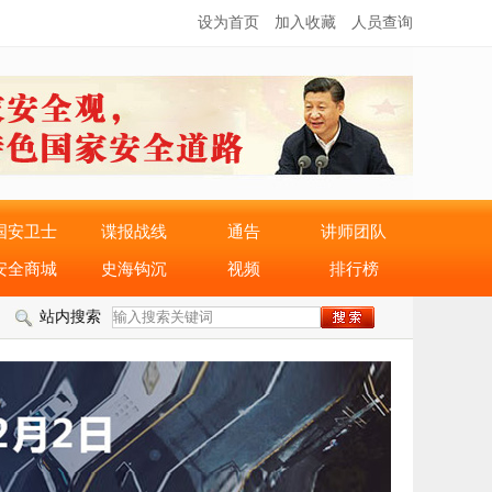
设为首页
加入收藏
人员查询
国安卫士
谍报战线
通告
讲师团队
安全商城
史海钩沉
视频
排行榜
站内搜索