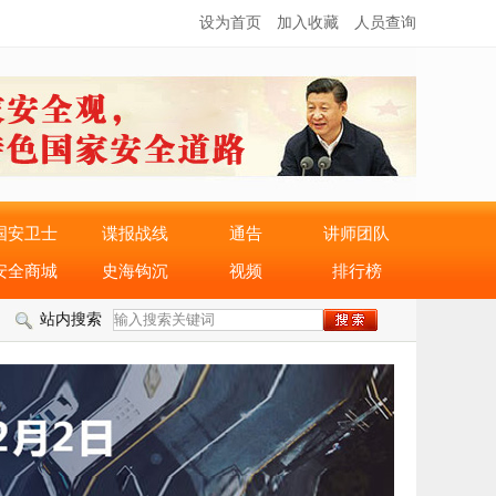
设为首页
加入收藏
人员查询
国安卫士
谍报战线
通告
讲师团队
安全商城
史海钩沉
视频
排行榜
站内搜索