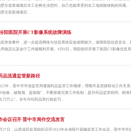
壁京造新城项目木工史树生没想到，自己也能享受到在工地就能体检的待遇。 4
京造新城项目...
—汾阳医院开展CT影像系统故障演练
系统突发事件，进一步提高网络与信息系统应急保障能力，保障医院信息安全，
序稳定以及诊疗工作能顺利开展。4月6日，我院组织开展了医院CT影像信息系统
.
药品流通监管新路径
022年，晋中市市场监管局遵循药品监管工作规律，理顺市县层级联动工作关
补短板，破瓶颈、提效能”，不断探索完善工作机制，提升药品监管协同、精准
刀刃上”。全年办结药品类行政处罚...
作会议召开 晋中市局作交流发言
月27日，山西省药监局组织召开2023年全省医疗器械监管工作会议，晋中市市