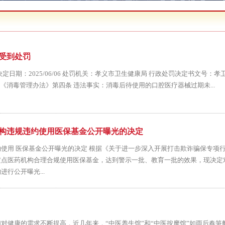
所受到处罚
日期：2025/06/06 处罚机关：孝义市卫生健康局 行政处罚决定书文号：孝卫
法《消毒管理办法》第四条 违法事实：消毒后待使用的口腔医疗器械过期未...
机构违规违约使用医保基金公开曝光的决定
使用 医保基金公开曝光的决定 根据《关于进一步深入开展打击欺诈骗保专项
定点医药机构合理合规使用医保基金，达到警示一批、教育一批的效果，现决定
行公开曝光...
对健康的需求不断提高，近几年来，“中医养生馆”和“中医按摩馆”如雨后春笋