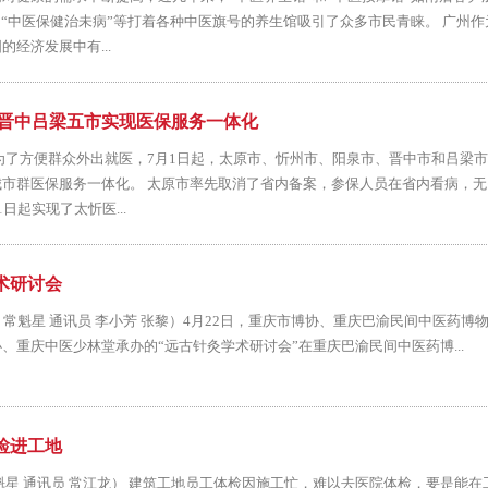
、“中医保健治未病”等打着各种中医旗号的养生馆吸引了众多市民青睐。 广州
经济发展中有...
泉晋中吕梁五市实现医保服务一体化
为了方便群众外出就医，7月1日起，太原市、忻州市、阳泉市、晋中市和吕梁
市群医保服务一体化。 太原市率先取消了省内备案，参保人员在省内看病，无
日起实现了太忻医...
术研讨会
魁星 通讯员 李小芳 张黎）4月22日，重庆市博协、重庆巴渝民间中医药博
、重庆中医少林堂承办的“远古针灸学术研讨会”在重庆巴渝民间中医药博...
检进工地
魁星 通讯员 常江龙） 建筑工地员工体检因施工忙，难以去医院体检，要是能在