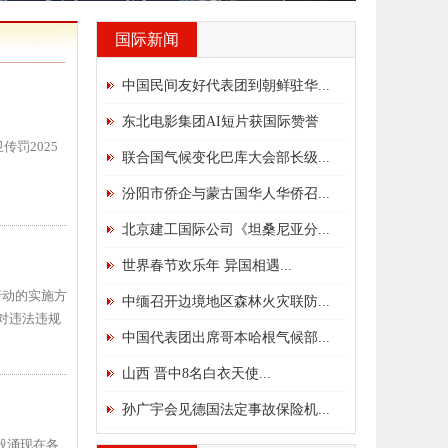
国际新闻
中国民间友好代表团到朝鲜驻华...
东北电影集团AI短片获国际赞誉
传罚2025
联合国气候变化巴库大会部长级...
汾阳市侨企与蒙古国华人华侨召...
北京建工国际公司《坦桑尼亚分...
世界春节欢乐年 异国相遇...
行动的实施方
中缅召开边境地区森林火灾联防...
对违法违规
中国代表团出席哥本哈根气候部...
山西 晋中8名白衣天使...
孙广宇会见德国法定事故保险机...
般涌现在各