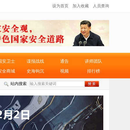
设为首页
加入收藏
人员查询
国安卫士
谍报战线
通告
讲师团队
安全商城
史海钩沉
视频
排行榜
站内搜索