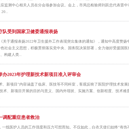
反应监测中心相关人员在分会场参加会议。会上，市局总检验师刘跃忠代表晋中
...
疗队受到国家卫健委通报表扬
布《关于通报表扬2022年卫生援外工作表现突出集体的通知》，通知中高度赞扬
特色社会主义思想，积极贯彻落实党中央、国务院决策部署，全力做好受援国医
构建人类...
办2023年护理新技术新项目准入评审会
技术、新项目”内容涵盖了临床、医技等不同科室，客观反映了医院护理技术发展
就技术、新项目开展的目的与意义、国内外现状、实施方案、创新程度、技术难
.
一调配重症患者救治
一线医护人员的工作强度和压力可想而知。不仅如此，白衣天使们始终“有伤不