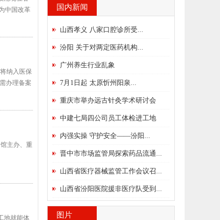
国内新闻
作为中国改革
山西孝义 八家口腔诊所受...
汾阳 关于对两定医药机构...
广州养生行业乱象
市将纳入医保
需办理备案
7月1日起 太原忻州阳泉...
重庆市举办远古针灸学术研讨会
中建七局四公司员工体检进工地
内强实操 守护安全——汾阳...
物馆主办、重
晋中市市场监管局探索药品流通...
山西省医疗器械监管工作会议召...
山西省汾阳医院援非医疗队受到...
图片
工地就能体